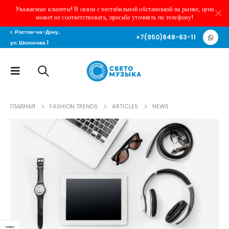
Уважаемые клиенты! В связи с нестабильной обстановкой на рынке, цена
может не соответствовать, просьба уточнять по телефону!
г. Ростов-на-Дону,
+7(950)848-63-11
ул. Шолохова 1
ГЛАВНАЯ
FASHION TRENDS
ARTICLES
NEWS