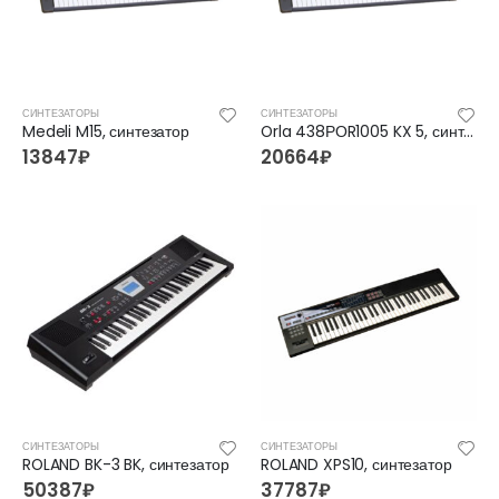
FFG-1040SB Акустическая гитара, санберст, с вырезом, Foix
FFG-1040SB Акустическая гитара, санберст, с вырезом, Foix
4500
₽
4500
₽
5400
₽
5400
₽
СИНТЕЗАТОРЫ
СИНТЕЗАТОРЫ
C901T-BS Акустическая гитара, с вырезом, санберст, Caraya
C901T-BS Акустическая гитара, с вырезом, санберст, Caraya
Medeli M15, синтезатор
Orla 438РОR1005 KX 5, синтезатор
13847
₽
20664
₽
5400
₽
5400
₽
6300
₽
6300
₽
СИНТЕЗАТОРЫ
СИНТЕЗАТОРЫ
ROLAND BK-3 BK, синтезатор
ROLAND XPS10, синтезатор
50387
₽
37787
₽