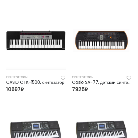
СИНТЕЗАТОРЫ
СИНТЕЗАТОРЫ
CASIO CTK-1500, синтезатор
Casio SA-77, детский синтезатор
10697
₽
7925
₽
FFG-2039C-BK Акустическая гитара, черная, Foix
FFG-2039C-BK Акустическая гитара, черная, Foix
3500
₽
3500
₽
4700
₽
4700
₽