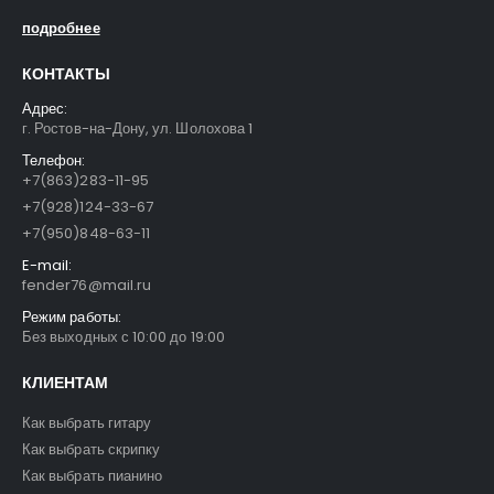
подробнее
КОНТАКТЫ
Адрес:
г. Ростов-на-Дону, ул. Шолохова 1
FFG-2039C-BK Акустическая гитара, черная, Foix
FFG-2039C-BK Акустическая гитара, черная, Foix
Телефон:
+7(863)283-11-95
3500
₽
3500
₽
4700
₽
4700
₽
+7(928)124-33-67
+7(950)848-63-11
FFG-1040SB Акустическая гитара, санберст, с вырезом, Foix
FFG-1040SB Акустическая гитара, санберст, с вырезом, Foix
E-mail:
fender76@mail.ru
4500
₽
4500
₽
5400
₽
5400
₽
Режим работы:
Без выходных с 10:00 до 19:00
C901T-BS Акустическая гитара, с вырезом, санберст, Caraya
C901T-BS Акустическая гитара, с вырезом, санберст, Caraya
КЛИЕНТАМ
5400
₽
5400
₽
6300
₽
6300
₽
Как выбрать гитару
Как выбрать скрипку
Как выбрать пианино