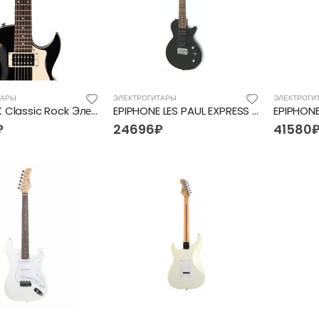
ТАРЫ
ЭЛЕКТРОГИТАРЫ
ЭЛЕКТРОГИ
CR100-BK Classic Rock Электрогитара, черная, Cort
EPIPHONE LES PAUL EXPRESS EBONY, электрогитара
₽
24696
₽
41580