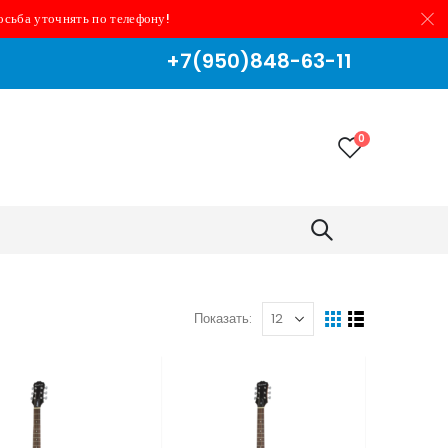
осьба уточнять по телефону!
+7(950)848-63-11
0
Показать: