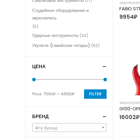
Смычковые инструменты
(17)
ЭЛЕКТРОГИ
FABIO ST
Студийное оборудование и
9954
₽
звукозапись
(5)
Ударные инструменты
(20)
Укулеле (гавайские гитары)
(62)
ЦЕНА
Price:
7560₽
—
41580₽
FILTER
ЭЛЕКТРОГИ
16002
₽
БРЕНД
Any Бренд