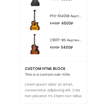
FFG-1040SB Акустическая гитара, санберст, с вырезом, Foix
FFG-1040SB Акустическая гитара, санберст, с вырезом, Foix
4500
₽
4500
₽
0
₽
5400
₽
C901T-BS Акустическая гитара, с вырезом, санберст, Caraya
C901T-BS Акустическая гитара, с вырезом, санберст, Caraya
5400
₽
5400
₽
0
₽
6300
₽
CUSTOM HTML BLOCK
This is a custom sub-title.
Lorem ipsum dolor sit amet,
consectetur adipiscing elit. Cras
non placerat mi. Etiam non tellus