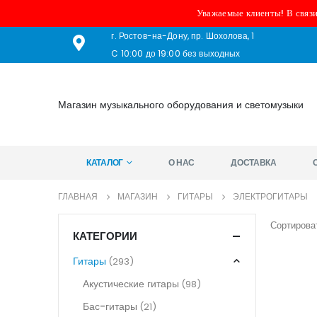
Уважаемые клиенты! В связи
г. Ростов-на-Дону, пр. Шохолова, 1
C 10:00 до 19:00 без выходных
Магазин музыкального оборудования и светомузыки
КАТАЛОГ
О НАС
ДОСТАВКА
ГЛАВНАЯ
МАГАЗИН
ГИТАРЫ
ЭЛЕКТРОГИТАРЫ
Сортироват
КАТЕГОРИИ
Гитары
(293)
Акустические гитары
(98)
Бас-гитары
(21)