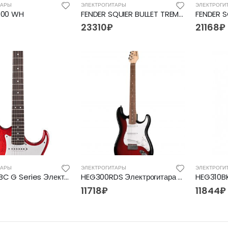
ТАРЫ
ЭЛЕКТРОГИТАРЫ
ЭЛЕКТРОГИ
100 WH
FENDER SQUIER BULLET TREM HSS AWT
23310
₽
21168
₽
ТАРЫ
ЭЛЕКТРОГИТАРЫ
ЭЛЕКТРОГИ
G100-OPBC G Series Электрогитара, красная, Cort
HEG300RDS Электрогитара Homage
11718
₽
11844
₽