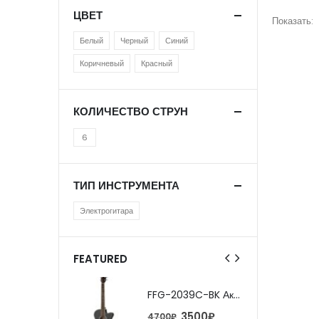
ЦВЕТ
Показать:
Белый
Черный
Синий
Коричневый
Красный
КОЛИЧЕСТВО СТРУН
6
ТИП ИНСТРУМЕНТА
Электрогитара
FEATURED
FFG-2039C-BK Акустическая гитара, черная, Foix
FFG-2039C-BK Акустическая гитара, черная, Foix
3500
₽
3500
₽
0
₽
4700
₽