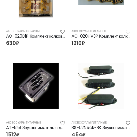
АКСЕССУАРЫ ГИТАРНЫЕ
АКСЕССУАРЫ ГИТАРНЫЕ
AO-020B1P Комплект колковой механики для классической гитары, позолоченный, Alice
AO-020HV3P Комплект колковой механики для классической гитары Alice
FFG-2039C-BK Акустическая гитара, черная, Foix
FFG-2039C-BK Акустическая гитара, черная, Foix
630
₽
1210
₽
3500
₽
3500
₽
4700
₽
4700
₽
FFG-1040SB Акустическая гитара, санберст, с вырезом, Foix
FFG-1040SB Акустическая гитара, санберст, с вырезом, Foix
4500
₽
4500
₽
5400
₽
5400
₽
C901T-BS Акустическая гитара, с вырезом, санберст, Caraya
C901T-BS Акустическая гитара, с вырезом, санберст, Caraya
5400
₽
5400
₽
6300
₽
6300
₽
АКСЕССУАРЫ ГИТАРНЫЕ
АКСЕССУАРЫ ГИТАРНЫЕ
AT-5151 Звукосниматель с двухполосным эквалайзером, врезной, Belcat
BS-02Neck-BK Звукосниматель магнитный, сингл, нековый, черный, Belcat
1512
₽
454
₽