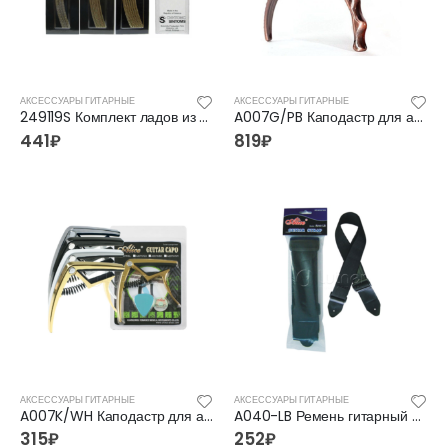
АКСЕССУАРЫ ГИТАРНЫЕ
АКСЕССУАРЫ ГИТАРНЫЕ
249119S Комплект ладов из нейзильбера, ширина 2.5мм, магазинная поставка, Sintoms
A007G/PB Каподастр для акустической гитары, крокодил, бронза, Alice
441
₽
819
₽
АКСЕССУАРЫ ГИТАРНЫЕ
АКСЕССУАРЫ ГИТАРНЫЕ
A007K/WH Каподастр для акустической гитары, белый, Alice
A040-LB Ремень гитарный Alice
315
₽
252
₽