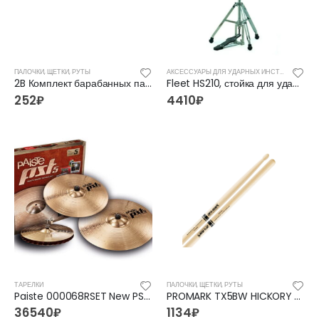
ПАЛОЧКИ, ЩЕТКИ, РУТЫ
АКСЕССУАРЫ ДЛЯ УДАРНЫХ ИНСТРУМЕНТОВ
2B Комплект барабанных палочек Lutner
Fleet HS210, стойка для ударных
252
₽
4410
₽
ТАРЕЛКИ
ПАЛОЧКИ, ЩЕТКИ, РУТЫ
Paiste 000068RSET New PST 5 Rock Set, тарелки
PROMARK TX5BW HICKORY 5B Wood Tip
36540
₽
1134
₽