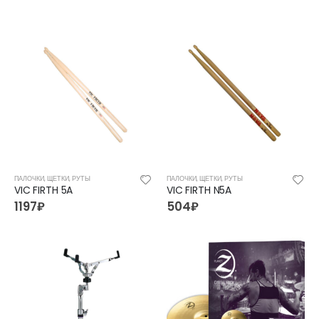
ПАЛОЧКИ, ЩЕТКИ, РУТЫ
ПАЛОЧКИ, ЩЕТКИ, РУТЫ
VIC FIRTH 5A
VIC FIRTH N5A
1197
₽
504
₽
FFG-2039C-BK Акустическая гитара, черная, Foix
FFG-2039C-BK Акустическая гитара, черная, Foix
3500
₽
3500
₽
4700
₽
4700
₽