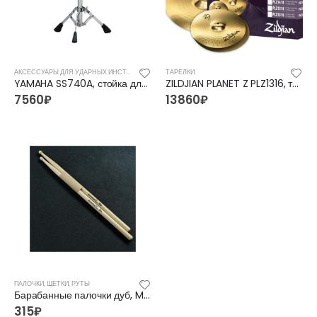
FFG-1040SB Акустическая гитара, санберст, с вырезом, Foix
FFG-1040SB Акустическая гитара, санберст, с вырезом, Foix
4500
₽
4500
₽
5400
₽
5400
₽
АКСЕССУАРЫ ДЛЯ УДАРНЫХ ИНСТРУМЕНТОВ
ТАРЕЛКИ
YAMAHA SS740A, стойка для ударных
ZILDJIAN PLANET Z PLZ1316, тарелки
C901T-BS Акустическая гитара, с вырезом, санберст, Caraya
C901T-BS Акустическая гитара, с вырезом, санберст, Caraya
7560
₽
13860
₽
5400
₽
5400
₽
6300
₽
6300
₽
ПАЛОЧКИ, ЩЕТКИ, РУТЫ
Барабанные палочки дуб, M (14*406), наконечник Oval
315
₽