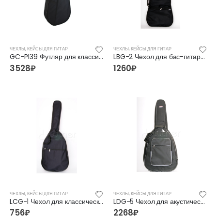
ЧЕХЛЫ, КЕЙСЫ ДЛЯ ГИТАР
ЧЕХЛЫ, КЕЙСЫ ДЛЯ ГИТАР
GC-P139 Футляр для классической гитары 39″, Mirra
LBG-2 Чехол для бас-гитары, утепленный Lutner
3528
₽
1260
₽
ЧЕХЛЫ, КЕЙСЫ ДЛЯ ГИТАР
ЧЕХЛЫ, КЕЙСЫ ДЛЯ ГИТАР
LCG-1 Чехол для классической гитары Lutner
LDG-5 Чехол для акустической гитары Lutner
756
₽
2268
₽