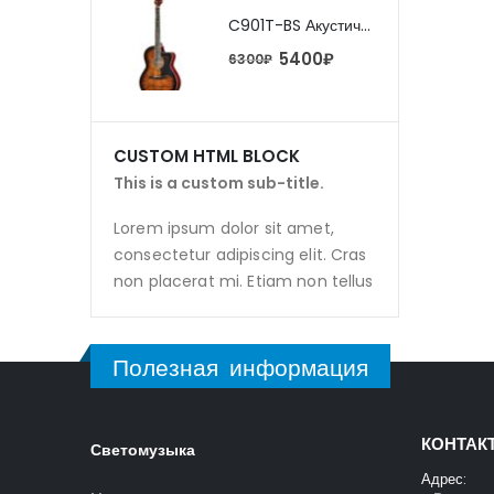
C901T-BS Акустическая гитара, с вырезом, санберст, Caraya
C901T-BS Акустическая гитара, с вырезом, санберст, Caraya
5400
₽
5400
₽
0
₽
6300
₽
CUSTOM HTML BLOCK
This is a custom sub-title.
Lorem ipsum dolor sit amet,
consectetur adipiscing elit. Cras
non placerat mi. Etiam non tellus
Полезная информация
КОНТАК
Светомузыка
Адрес: