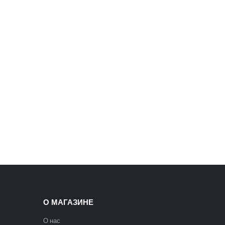
C901T-BS Акустическая гитара, с вырезом, санберст, Caraya
5400
₽
6300
₽
О МАГАЗИНЕ
О нас