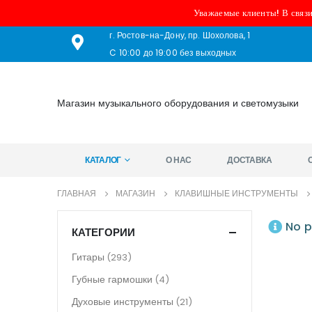
Уважаемые клиенты! В связи
г. Ростов-на-Дону, пр. Шохолова, 1
C 10:00 до 19:00 без выходных
Магазин музыкального оборудования и светомузыки
КАТАЛОГ
О НАС
ДОСТАВКА
ГЛАВНАЯ
МАГАЗИН
КЛАВИШНЫЕ ИНСТРУМЕНТЫ
No p
КАТЕГОРИИ
Гитары
(293)
Губные гармошки
(4)
Духовые инструменты
(21)