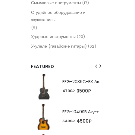
Смычковые инструменты
(17)
Студийное оборудование и
звукозапись
(5)
Ударные инструменты
(20)
Укулеле (гавайские гитары)
(62)
FEATURED
FFG-2039C-BK Акустическая гитара, черная, Foix
FFG-2039C-BK Акустическая гитара, черная, Foix
3500
₽
3500
₽
0
₽
4700
₽
FFG-1040SB Акустическая гитара, санберст, с вырезом, Foix
FFG-1040SB Акустическая гитара, санберст, с вырезом, Foix
4500
₽
4500
₽
0
₽
5400
₽