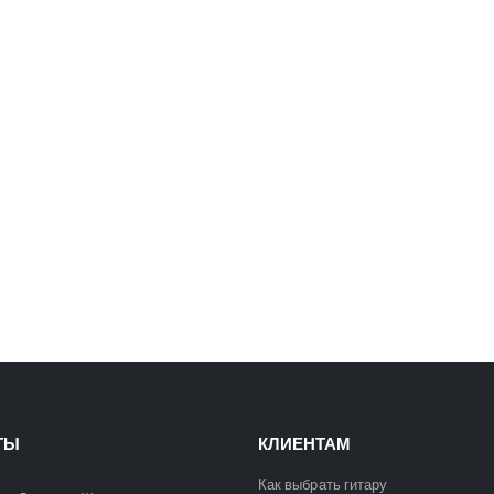
C901T-BS Акустическая гитара, с вырезом, санберст, Caraya
C901T-BS Акустическая гитара, с вырезом, санберст, Caraya
5400
₽
5400
₽
6300
₽
6300
₽
ТЫ
КЛИЕНТАМ
Как выбрать гитару