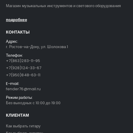
Магазин музыкальных инструментов и светового оборудования
подробнее
КОНТАКТЫ
Адрес:
г. Ростов-на-Дону, ул. Шолохова 1
Телефон:
+7(863)283-11-95
FFG-2039C-BK Акустическая гитара, черная, Foix
FFG-2039C-BK Акустическая гитара, черная, Foix
+7(928)124-33-67
3500
₽
3500
₽
4700
₽
4700
₽
+7(950)848-63-11
E-mail:
fender76@mail.ru
FFG-1040SB Акустическая гитара, санберст, с вырезом, Foix
FFG-1040SB Акустическая гитара, санберст, с вырезом, Foix
Режим работы:
4500
₽
4500
₽
Без выходных с 10:00 до 19:00
5400
₽
5400
₽
КЛИЕНТАМ
C901T-BS Акустическая гитара, с вырезом, санберст, Caraya
C901T-BS Акустическая гитара, с вырезом, санберст, Caraya
Как выбрать гитару
5400
₽
5400
₽
6300
₽
6300
₽