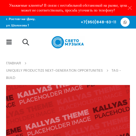
Уважаемые клиенты! В связи с нестабильной обстановкой на рынке, цена
может не соответствовать, просьба уточнять по телефону!
г. Ростов-на-Дону,
+7(950)848-63-11
ул. Шолохова 1
ГЛАВНАЯ
UNIQUELY PRODUCTIZE NEXT-GENERATION OPPORTUNITIES
TAG -
BUILD