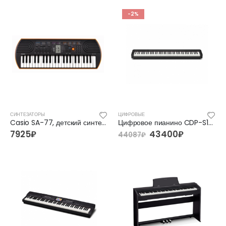
-2%
FFG-2039C-BK Акустическая гитара, черная, Foix
FFG-2039C-BK Акустическая гитара, черная, Foix
3500
₽
3500
₽
4700
₽
4700
₽
FFG-1040SB Акустическая гитара, санберст, с вырезом, Foix
FFG-1040SB Акустическая гитара, санберст, с вырезом, Foix
СИНТЕЗАТОРЫ
ЦИФРОВЫЕ
Casio SA-77, детский синтезатор
Цифровое пианино CDP-S100
4500
₽
4500
₽
5400
₽
5400
₽
7925
₽
43400
₽
44087
₽
C901T-BS Акустическая гитара, с вырезом, санберст, Caraya
C901T-BS Акустическая гитара, с вырезом, санберст, Caraya
5400
₽
5400
₽
6300
₽
6300
₽