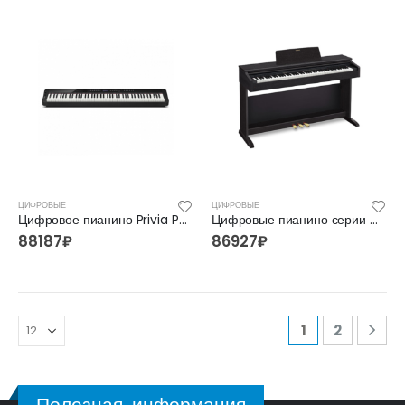
ЦИФРОВЫЕ
ЦИФРОВЫЕ
Цифровое пианино Privia PX-S3000
Цифровые пианино серии Celviano AP-270
88187
₽
86927
₽
1
2
Полезная информация