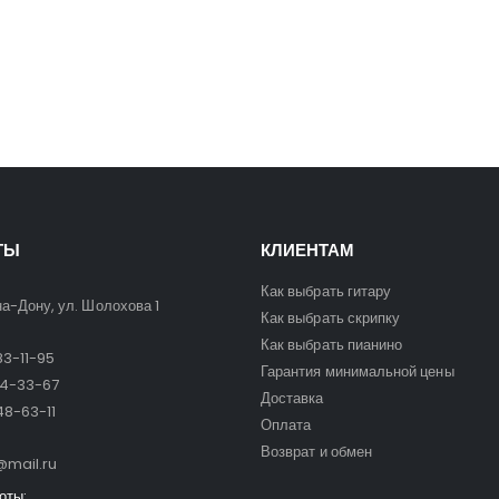
ТЫ
КЛИЕНТАМ
Как выбрать гитару
на-Дону, ул. Шолохова 1
Как выбрать скрипку
Как выбрать пианино
3-11-95
Гарантия минимальной цены
24-33-67
Доставка
8-63-11
Оплата
Возврат и обмен
mail.ru
оты: