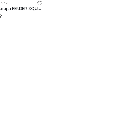
ТАРЫ
Электрогитара FENDER SQUIER BULLET MUSTANG HH IMPB
₽