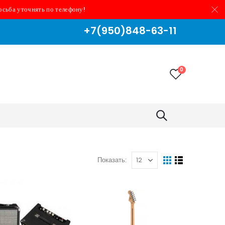
осьба уточнять по телефону!
+7(950)848-63-11
0
Показать: