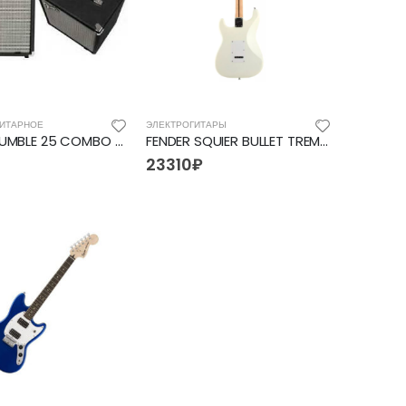
ГИТАРНОЕ
ЭЛЕКТРОГИТАРЫ
FENDER RUMBLE 25 COMBO (V3) басовый комбо, мощность 25 Вт, динамик 8`
FENDER SQUIER BULLET TREM HSS AWT
23310
₽