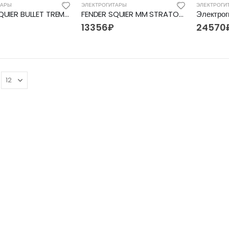
ТАРЫ
ЭЛЕКТРОГИТАРЫ
ЭЛЕКТРОГИ
FENDER SQUIER BULLET TREM HSS AWT, электрогитара
FENDER SQUIER MM STRATOCASTER HARD TAIL BLACK, электрогитара
13356
₽
24570