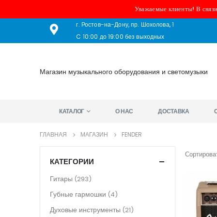
Уважаемые клиенты! В связи
г. Ростов-на-Дону, пр. Шохолова, 1
C 10:00 до 19:00 без выходных
Магазин музыкального оборудования и светомузыки
КАТАЛОГ
О НАС
ДОСТАВКА
ГЛАВНАЯ
МАГАЗИН
FENDER
Сортироват
КАТЕГОРИИ
Гитары
(293)
Губные гармошки
(4)
Духовые инструменты
(21)