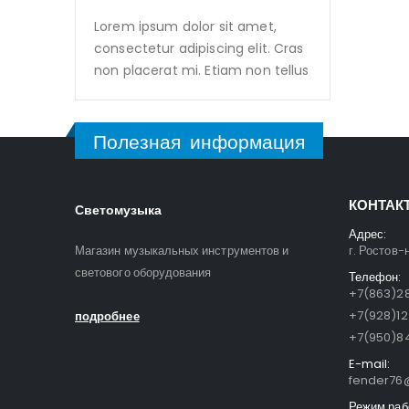
Lorem ipsum dolor sit amet,
consectetur adipiscing elit. Cras
non placerat mi. Etiam non tellus
Полезная информация
КОНТАК
Светомузыка
Адрес:
Магазин музыкальных инструментов и
г. Ростов-
светового оборудования
Телефон:
+7(863)28
+7(928)1
подробнее
+7(950)84
E-mail:
fender76@
Режим раб