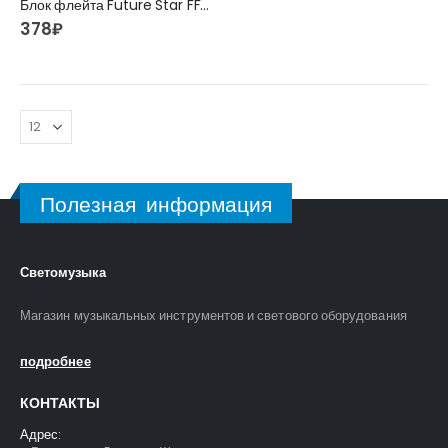
Блок флейта Future Star FF-SD05 WH БЕЛАЯ
378
₽
FFG-2039C-BK Акустическая гитара, черная, Foix
FFG-2039C-BK Акустическая гитара, черная, Foix
3500
₽
3500
₽
4700
₽
4700
₽
Полезная информация
FFG-1040SB Акустическая гитара, санберст, с вырезом, Foix
FFG-1040SB Акустическая гитара, санберст, с вырезом, Foix
4500
₽
4500
₽
5400
₽
5400
₽
Светомузыка
Магазин музыкальных инструментов и светового оборудования
C901T-BS Акустическая гитара, с вырезом, санберст, Caraya
C901T-BS Акустическая гитара, с вырезом, санберст, Caraya
5400
₽
5400
₽
6300
₽
6300
₽
подробнее
КОНТАКТЫ
Адрес: