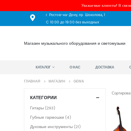
Уважаемые клиенты! В связи
г. Ростов-на-Дону, пр. Шохолова, 1
C 10:00 до 19:00 без выходных
Магазин музыкального оборудования и светомузыки
КАТАЛОГ
О НАС
ДОСТАВКА
ГЛАВНАЯ
МАГАЗИН
GEWA
Сортироват
КАТЕГОРИИ
Гитары
(293)
Губные гармошки
(4)
Духовые инструменты
(21)