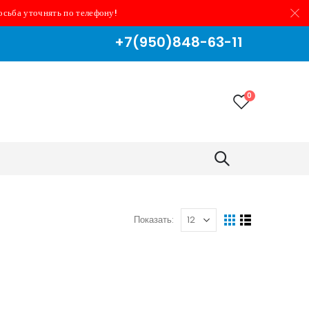
осьба уточнять по телефону!
+7(950)848-63-11
0
Показать: