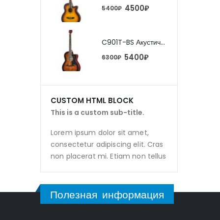
4500
₽
4500
₽
0
₽
5400
₽
C901T-BS Акустическая гитара, с вырезом, санберст, Caraya
C901T-BS Акустическая гитара, с вырезом, санберст, Caraya
5400
₽
5400
₽
0
₽
6300
₽
CUSTOM HTML BLOCK
This is a custom sub-title.
Lorem ipsum dolor sit amet,
consectetur adipiscing elit. Cras
non placerat mi. Etiam non tellus
Полезная информация