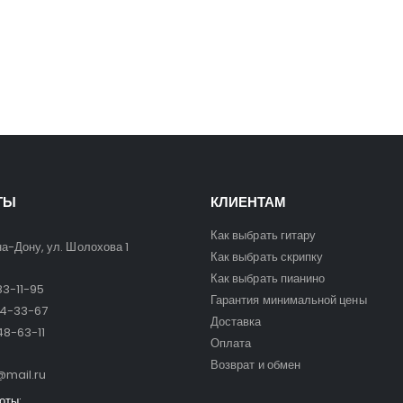
ТЫ
КЛИЕНТАМ
Как выбрать гитару
на-Дону, ул. Шолохова 1
Как выбрать скрипку
Как выбрать пианино
3-11-95
Гарантия минимальной цены
24-33-67
Доставка
8-63-11
Оплата
Возврат и обмен
mail.ru
оты: