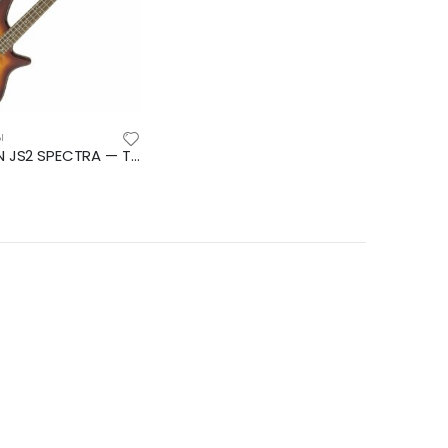
Ы
JACKSON JS2 SPECTRA — TOBACCO BURST 4-струнная бас-гитара