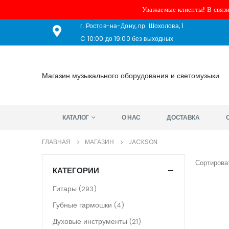
Уважаемые клиенты! В связи
г. Ростов-на-Дону, пр. Шохолова, 1
C 10:00 до 19:00 без выходных
Магазин музыкального оборудования и светомузыки
КАТАЛОГ
О НАС
ДОСТАВКА
ГЛАВНАЯ
МАГАЗИН
JACKSON
Сортироват
КАТЕГОРИИ
Гитары
(293)
Губные гармошки
(4)
Духовые инструменты
(21)