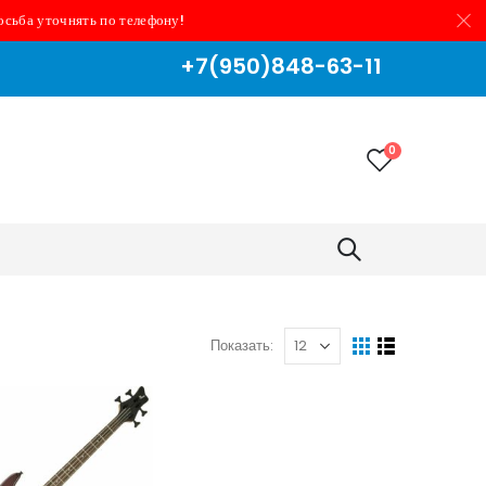
осьба уточнять по телефону!
+7(950)848-63-11
0
Показать: