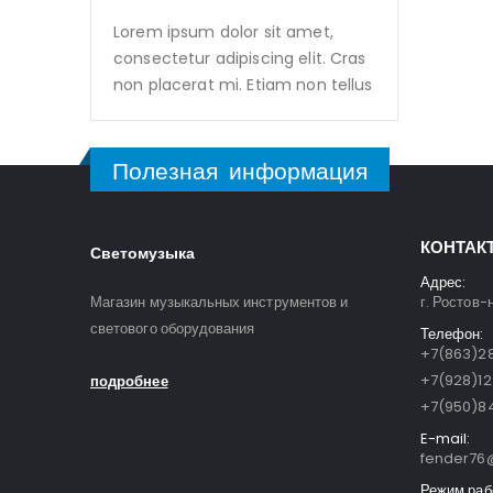
Lorem ipsum dolor sit amet,
consectetur adipiscing elit. Cras
non placerat mi. Etiam non tellus
Полезная информация
КОНТАК
Светомузыка
Адрес:
Магазин музыкальных инструментов и
г. Ростов-
светового оборудования
Телефон:
+7(863)28
+7(928)1
подробнее
+7(950)84
E-mail:
fender76@
Режим раб