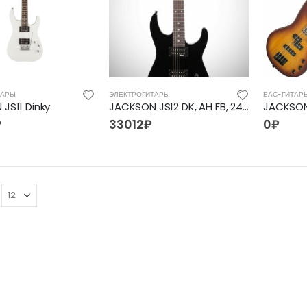
ТАРЫ
ЭЛЕКТРОГИТАРЫ
БАС-ГИТАР
JS11 Dinky
JACKSON JS12 DK, AH FB, 24 Ft, BLK
₽
33012
₽
0
₽