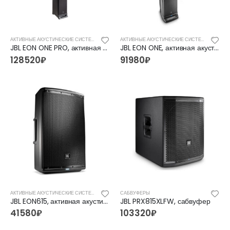
АКТИВНЫЕ АКУСТИЧЕСКИЕ СИСТЕМЫ
АКТИВНЫЕ АКУСТИЧЕСКИЕ СИСТЕМЫ
JBL EON ONE PRO, активная акустическая система
JBL EON ONE, активная акустическая система
128520
₽
91980
₽
АКТИВНЫЕ АКУСТИЧЕСКИЕ СИСТЕМЫ
САБВУФЕРЫ
JBL EON615, активная акустическая система
JBL PRX815XLFW, сабвуфер
41580
₽
103320
₽