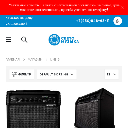
Уважаемые клиенты! В связи с нестабильной обстановкой на рынке, цена
может не соответствовать, просьба уточнять по телефону!
г. Ростов-на-Дону,
+7(950)848-63-11
ул. Шолохова 1
ГЛАВНАЯ
МАГАЗИН
LINE 6
ФИЛЬТР