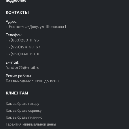
подробнее
FFG-1040SB Акустическая гитара, санберст, с вырезом, Foix
FFG-1040SB Акустическая гитара, санберст, с вырезом, Foix
КОНТАКТЫ
4500
₽
4500
₽
5400
₽
5400
₽
Адрес:
г. Ростов-на-Дону, ул. Шолохова 1
C901T-BS Акустическая гитара, с вырезом, санберст, Caraya
C901T-BS Акустическая гитара, с вырезом, санберст, Caraya
Телефон:
+7(863)283-11-95
5400
₽
5400
₽
6300
₽
6300
₽
+7(928)124-33-67
+7(950)848-63-11
E-mail:
fender76@mail.ru
Режим работы:
Без выходных с 10:00 до 19:00
КЛИЕНТАМ
Как выбрать гитару
Как выбрать скрипку
Как выбрать пианино
Гарантия минимальной цены