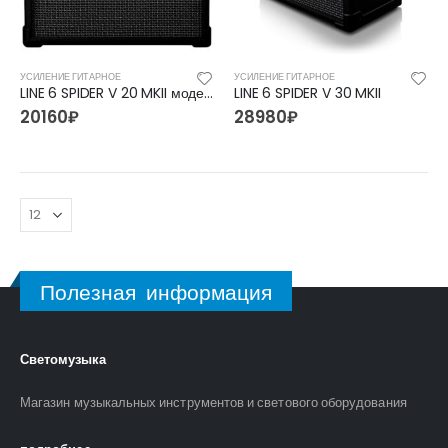
УСИЛЕНИЕ ГИТАРНОЕ
УСИЛЕНИЕ ГИТАРНОЕ
LINE 6 SPIDER V 20 MKII моделирующий гитарный комбоусилитель, 20 Вт
LINE 6 SPIDER V 30 MKII
20160
₽
28980
₽
Полезная информация
Светомузыка
FFG-2039C-BK Акустическая гитара, черная, Foix
FFG-2039C-BK Акустическая гитара, черная, Foix
3500
₽
3500
₽
4700
₽
4700
₽
Магазин музыкальных инструментов и светового оборудования