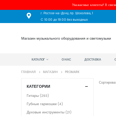
Уважаемые клиенты! В связи
г. Ростов-на-Дону, пр. Шохолова, 1
C 10:00 до 19:00 без выходных
Магазин музыкального оборудования и светомузыки
КАТАЛОГ
О НАС
ДОСТАВКА
ГЛАВНАЯ
МАГАЗИН
PROMARK
Сортироват
КАТЕГОРИИ
Гитары
(293)
Губные гармошки
(4)
Духовые инструменты
(21)