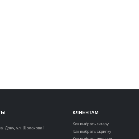
5400
₽
5400
₽
6300
₽
6300
₽
ТЫ
КЛИЕНТАМ
Как выбрать гитару
на-Дону, ул. Шолохова 1
Как выбрать скрипку
Как выбрать пианино