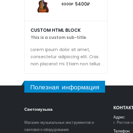
5400
₽
5400
₽
0
₽
6300
₽
CUSTOM HTML BLOCK
This is a custom sub-title.
Lorem ipsum dolor sit amet,
consectetur adipiscing elit. Cras
non placerat mi. Etiam non tellus
Полезная информация
КОНТАК
Светомузыка
Адрес:
Магазин музыкальных инструментов и
г. Ростов-
светового оборудования
Телефон: