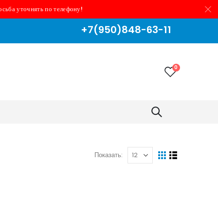
осьба уточнять по телефону!
+7(950)848-63-11
0
Показать: