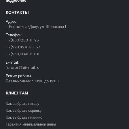
подробнее
FFG-1040SB Акустическая гитара, санберст, с вырезом, Foix
FFG-1040SB Акустическая гитара, санберст, с вырезом, Foix
КОНТАКТЫ
4500
₽
4500
₽
5400
₽
5400
₽
Адрес:
г. Ростов-на-Дону, ул. Шолохова 1
C901T-BS Акустическая гитара, с вырезом, санберст, Caraya
C901T-BS Акустическая гитара, с вырезом, санберст, Caraya
Телефон:
+7(863)283-11-95
5400
₽
5400
₽
6300
₽
6300
₽
+7(928)124-33-67
+7(950)848-63-11
E-mail:
fender76@mail.ru
Режим работы:
Без выходных с 10:00 до 19:00
КЛИЕНТАМ
Как выбрать гитару
Как выбрать скрипку
Как выбрать пианино
Гарантия минимальной цены