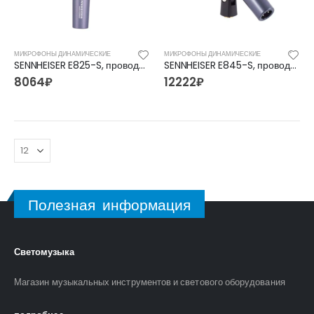
МИКРОФОНЫ ДИНАМИЧЕСКИЕ
МИКРОФОНЫ ДИНАМИЧЕСКИЕ
SENNHEISER E825-S, проводной микрофон
SENNHEISER E845-S, проводной микрофон
8064
₽
12222
₽
Полезная информация
Светомузыка
FFG-2039C-BK Акустическая гитара, черная, Foix
FFG-2039C-BK Акустическая гитара, черная, Foix
3500
₽
3500
₽
4700
₽
4700
₽
Магазин музыкальных инструментов и светового оборудования