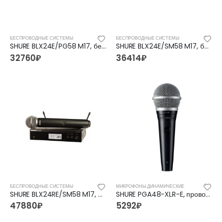
БЕСПРОВОДНЫЕ СИСТЕМЫ
БЕСПРОВОДНЫЕ СИСТЕМЫ
SHURE BLX24E/PG58 M17, беспроводные аудиосистемы
SHURE BLX24E/SM58 M17, беспроводные аудиосистемы
32760
₽
36414
₽
FFG-2039C-BK Акустическая гитара, черная, Foix
FFG-2039C-BK Акустическая гитара, черная, Foix
БЕСПРОВОДНЫЕ СИСТЕМЫ
МИКРОФОНЫ ДИНАМИЧЕСКИЕ
SHURE BLX24RE/SM58 M17, беспроводные аудиосистемы
SHURE PGA48-XLR-E, проводной микрофон
3500
₽
3500
₽
4700
₽
4700
₽
47880
₽
5292
₽