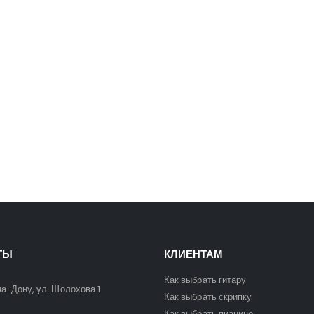
5400
₽
5400
₽
6300
₽
6300
₽
ТЫ
КЛИЕНТАМ
Как выбрать гитару
на-Дону, ул. Шолохова 1
Как выбрать скрипку
Как выбрать пианино