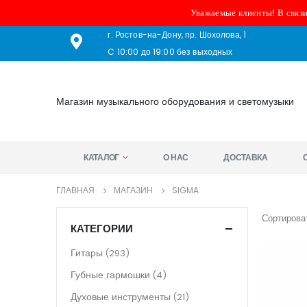
Уважаемые клиенты! В связи
г. Ростов-на-Дону, пр. Шохолова, 1
C 10:00 до 19:00 без выходных
Магазин музыкального оборудования и светомузыки
КАТАЛОГ
О НАС
ДОСТАВКА
ГЛАВНАЯ
МАГАЗИН
SIGMA
Сортироват
КАТЕГОРИИ
Гитары
(293)
Губные гармошки
(4)
Духовые инструменты
(21)