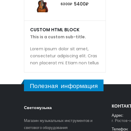
5400
₽
5400
₽
0
₽
6300
₽
CUSTOM HTML BLOCK
This is a custom sub-title.
Lorem ipsum dolor sit amet,
consectetur adipiscing elit. Cras
non placerat mi. Etiam non tellus
Полезная информация
КОНТАК
Светомузыка
Адрес:
Магазин музыкальных инструментов и
г. Ростов-
светового оборудования
Телефон: