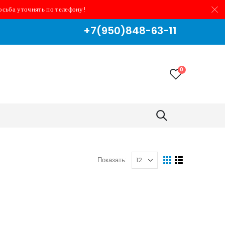
осьба уточнять по телефону!
+7(950)848-63-11
0
Показать: