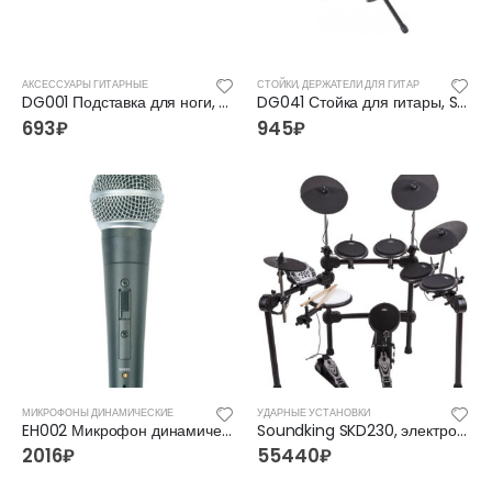
АКСЕССУАРЫ ГИТАРНЫЕ
СТОЙКИ, ДЕРЖАТЕЛИ ДЛЯ ГИТАР
DG001 Подставка для ноги, Soundking
DG041 Стойка для гитары, Soundking
693
₽
945
₽
МИКРОФОНЫ ДИНАМИЧЕСКИЕ
УДАРНЫЕ УСТАНОВКИ
EH002 Микрофон динамический, Soundking
Soundking SKD230, электронные барабаны
2016
₽
55440
₽