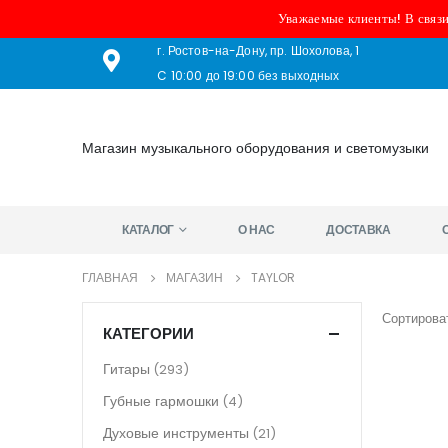
Уважаемые клиенты! В связи
г. Ростов-на-Дону, пр. Шохолова, 1
C 10:00 до 19:00 без выходных
Магазин музыкального оборудования и светомузыки
КАТАЛОГ
О НАС
ДОСТАВКА
ГЛАВНАЯ
МАГАЗИН
TAYLOR
Сортироват
КАТЕГОРИИ
Гитары
(293)
Губные гармошки
(4)
Духовые инструменты
(21)