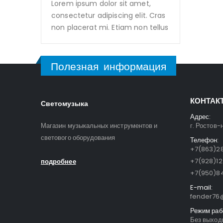
Lorem ipsum dolor sit amet,
consectetur adipiscing elit. Cras
non placerat mi. Etiam non tellus
Полезная информация
КОНТАК
Светомузыка
Адрес:
Магазин музыкальных инструментов и
г. Ростов-
светового оборудования
Телефон:
+7(863)28
+7(928)1
подробнее
+7(950)84
E-mail:
fender76@
Режим раб
Без выходн