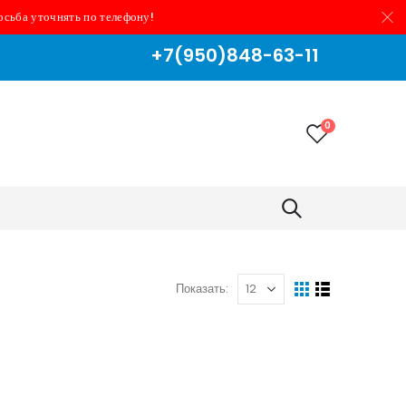
осьба уточнять по телефону!
+7(950)848-63-11
0
Показать: