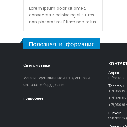
Lorem ipsum dolor sit amet,
consectetur adipiscing elit. Cras
non placerat mi. Etiam non tellus
Полезная информация
КОНТАК
Светомузыка
Адрес:
Магазин музыкальных инструментов и
г. Ростов-
светового оборудования
Телефон:
+7(863)28
+7(928)1
подробнее
+7(950)84
E-mail:
fender76@
Режим раб