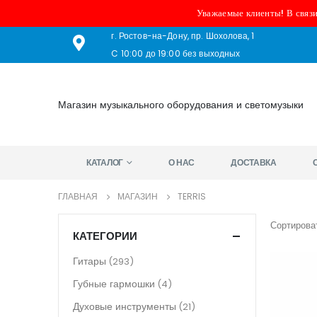
Уважаемые клиенты! В связи
г. Ростов-на-Дону, пр. Шохолова, 1
C 10:00 до 19:00 без выходных
Магазин музыкального оборудования и светомузыки
КАТАЛОГ
О НАС
ДОСТАВКА
ГЛАВНАЯ
МАГАЗИН
TERRIS
Сортироват
КАТЕГОРИИ
Гитары
(293)
Губные гармошки
(4)
Духовые инструменты
(21)