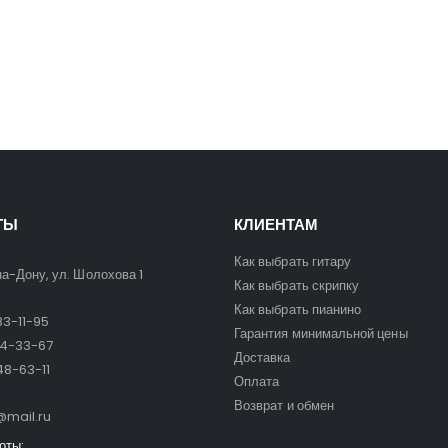
ТЫ
КЛИЕНТАМ
Как выбрать гитару
на-Дону, ул. Шолохова 1
Как выбрать скрипку
Как выбрать пианино
3-11-95
Гарантия минимальной цены
24-33-67
Доставка
8-63-11
Оплата
Возврат и обмен
mail.ru
оты: