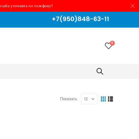
осьба уточнять по телефону!
+7(950)848-63-11
0
Показать: