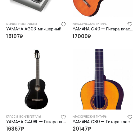
МИКШЕРНЫЕ ПУЛЬТЫ
КЛАССИЧЕСКИЕ ГИТАРЫ
YAMAHA AG03, микшерный пульт
YAMAHA C40 — Гитара классическая 4/4 Ямаха
15107
₽
17000
₽
КЛАССИЧЕСКИЕ ГИТАРЫ
КЛАССИЧЕСКИЕ ГИТАРЫ
YAMAHA C40BL — Гитара классическая 4/4 Ямаха
YAMAHA C80 — Гитара классическая 4/4 Ямаха
16367
₽
20147
₽