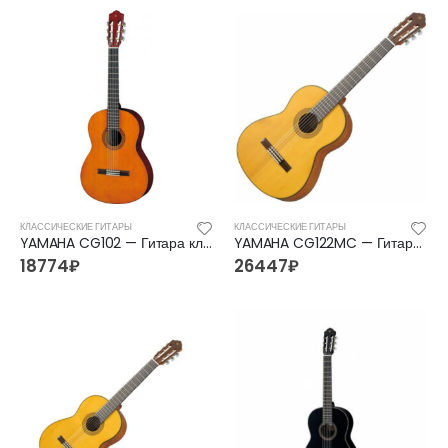
КЛАССИЧЕСКИЕ ГИТАРЫ
КЛАССИЧЕСКИЕ ГИТАРЫ
YAMAHA CG102 — Гитара классическая 4/4 Ямаха
YAMAHA CG122MC — Гитара классическая 4/4 Ямаха
18774
₽
26447
₽
FFG-2039C-BK Акустическая гитара, черная, Foix
FFG-2039C-BK Акустическая гитара, черная, Foix
3500
₽
3500
₽
4700
₽
4700
₽