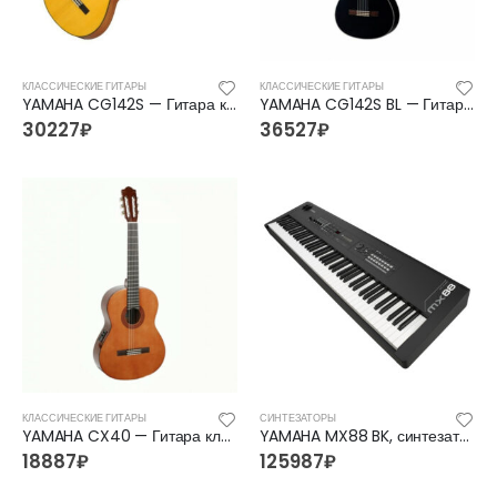
FFG-1040SB Акустическая гитара, санберст, с вырезом, Foix
FFG-1040SB Акустическая гитара, санберст, с вырезом, Foix
4500
₽
4500
₽
5400
₽
5400
₽
КЛАССИЧЕСКИЕ ГИТАРЫ
КЛАССИЧЕСКИЕ ГИТАРЫ
YAMAHA CG142S — Гитара классическая 4/4 Ямаха
YAMAHA CG142S BL — Гитара классическая 4/4 Ямаха
30227
₽
36527
₽
C901T-BS Акустическая гитара, с вырезом, санберст, Caraya
C901T-BS Акустическая гитара, с вырезом, санберст, Caraya
5400
₽
5400
₽
6300
₽
6300
₽
КЛАССИЧЕСКИЕ ГИТАРЫ
СИНТЕЗАТОРЫ
YAMAHA CX40 — Гитара классическая со звукоснимателем Ямаха
YAMAHA MX88 BK, синтезатор
18887
₽
125987
₽