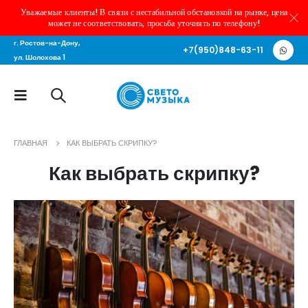
Уважаемые клиенты! В связи с нестабильной обстановкой на рынке, цена
может не соответствовать, просьба уточнять по телефону!
г. Ростов-на-Дону,
+7(950)848-63-11
ул. Шолохова 1
ГЛАВНАЯ
КАК ВЫБРАТЬ СКРИПКУ?
Как выбрать скрипку?