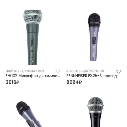
FFG-2039C-BK Акустическая гитара, черная, Foix
FFG-2039C-BK Акустическая гитара, черная, Foix
3500
₽
3500
₽
4700
₽
4700
₽
МИКРОФОНЫ ДИНАМИЧЕСКИЕ
МИКРОФОНЫ ДИНАМИЧЕСКИЕ
EH002 Микрофон динамический, Soundking
SENNHEISER E825-S, проводной микрофон
FFG-1040SB Акустическая гитара, санберст, с вырезом, Foix
FFG-1040SB Акустическая гитара, санберст, с вырезом, Foix
2016
₽
8064
₽
4500
₽
4500
₽
5400
₽
5400
₽
C901T-BS Акустическая гитара, с вырезом, санберст, Caraya
C901T-BS Акустическая гитара, с вырезом, санберст, Caraya
5400
₽
5400
₽
6300
₽
6300
₽