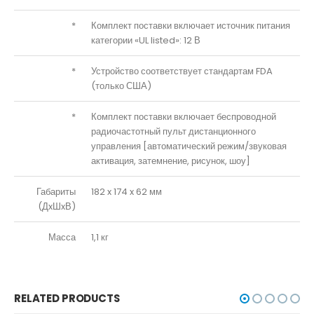
*
Комплект поставки включает источник питания
категории «UL listed»: 12 В
*
Устройство соответствует стандартам FDA
(только США)
*
Комплект поставки включает беспроводной
радиочастотный пульт дистанционного
управления [автоматический режим/звуковая
активация, затемнение, рисунок, шоу]
Габариты
182 x 174 x 62 мм
(ДxШxВ)
Масса
1,1 кг
RELATED PRODUCTS