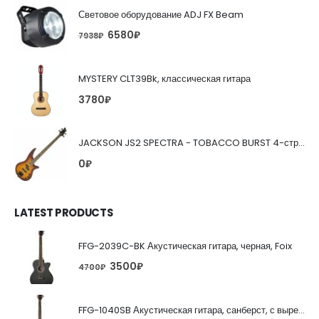
Световое оборудование ADJ FX Beam
6580
₽
7938
₽
MYSTERY CLT39Bk, классическая гитара
3780
₽
JACKSON JS2 SPECTRA - TOBACCO BURST 4-струнная бас-гитара
0
₽
LATEST PRODUCTS
FFG-2039C-BK Акустическая гитара, черная, Foix
3500
₽
4700
₽
FFG-1040SB Акустическая гитара, санберст, с вырезом, Foix