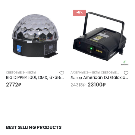
-5%
СВЕТОВЫЕ ЭФФЕКТЫ
ЛАЗЕРНЫЕ ЭФФЕКТЫ
,
СВЕТОВЫЕ ЭФФЕКТЫ
BIG DIPPER L001, DMX, 6×3Вт, светодиодные эффекты
Лазер American DJ Galaxian Royale
2772
₽
23100
₽
24318
₽
BEST SELLING PRODUCTS