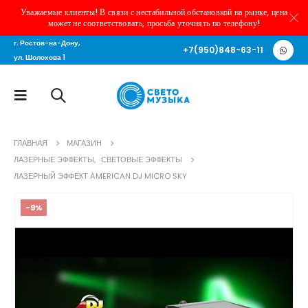
Уважаемые клиенты! В связи с нестабильной обстановкой на рынке, цена
может не соответствовать, просьба уточнять по телефону!
г. Ростов-на-Дону,
+7(950)848-63-11
ул. Шолохова 1
ГЛАВНАЯ
МАГАЗИН
ЛАЗЕРНЫЕ ЭФФЕКТЫ
,
СВЕТОВЫЕ ЭФФЕКТЫ
ЛАЗЕРНЫЙ ЭФФЕКТ AMERICAN DJ MICRO SKY
-9%