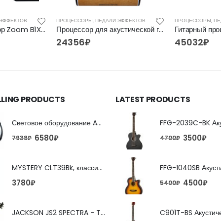
 ЭФФЕКТОВ
ПРОЦЕССОРЫ, ПЕДАЛИ ЭФФЕКТОВ
ПРОЦЕССОРЫ, ПЕ
Басовый процессор Zoom B1X FOUR
Процессор для акустической гитары Zoom AC-2
24356
₽
45032
₽
LLING PRODUCTS
LATEST PRODUCTS
Световое оборудование ADJ FX Beam
6580
₽
3500
₽
7938
₽
4700
₽
MYSTERY CLT39Bk, классическая гитара
4500
₽
3780
₽
5400
₽
JACKSON JS2 SPECTRA - TOBACCO BURST 4-струнная бас-гитара