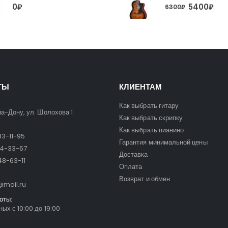
5400
₽
0
₽
6300
₽
ТЫ
КЛИЕНТАМ
Как выбрать гитару
на-Дону, ул. Шолохова 1
Как выбрать скрипку
Как выбрать пианино
3-11-95
Гарантия минимальной цены
24-33-67
Доставка
8-63-11
Оплата
Возврат и обмен
mail.ru
оты:
ых с 10:00 до 19:00