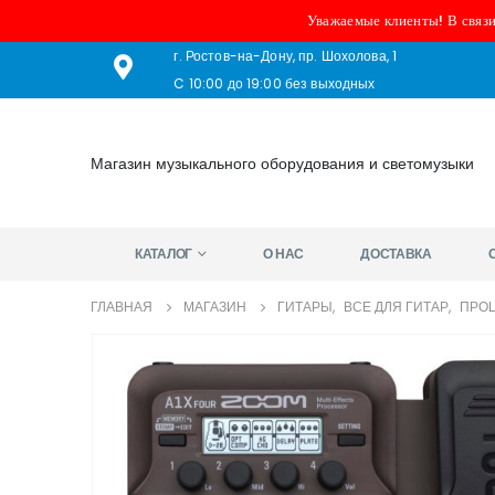
Уважаемые клиенты! В связи
г. Ростов-на-Дону, пр. Шохолова, 1
C 10:00 до 19:00 без выходных
Магазин музыкального оборудования и светомузыки
КАТАЛОГ
О НАС
ДОСТАВКА
ГЛАВНАЯ
МАГАЗИН
ГИТАРЫ
,
ВСЕ ДЛЯ ГИТАР
,
ПРОЦ