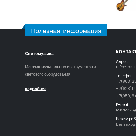
Полезная информация
КОНТАК
Светомузыка
Адрес:
Магазин музыкальных инструментов и
г. Ростов-
светового оборудования
Телефон:
+7(863)28
+7(928)1
подробнее
+7(950)84
E-mail:
fender76@
Режим раб
Без выходн