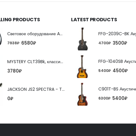
LLING PRODUCTS
LATEST PRODUCTS
Световое оборудование ADJ FX Beam
6580
₽
3500
₽
7938
₽
4700
₽
MYSTERY CLT39Bk, классическая гитара
4500
₽
3780
₽
5400
₽
JACKSON JS2 SPECTRA - TOBACCO BURST 4-струнная бас-гитара
5400
₽
0
₽
6300
₽