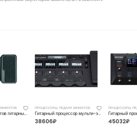
 ЭФФЕКТОВ
ПРОЦЕССОРЫ, ПЕДАЛИ ЭФФЕКТОВ
ПРОЦЕССОРЫ, ПЕ
Процессор эффектов гитарный, Mooer GE100
Гитарный процессор мульти-эффектов Zoom G5n
38606
₽
45032
₽