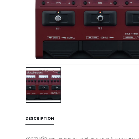
DESCRIPTION
Zoom B3n мульти педаль эффектов для бас гитары с