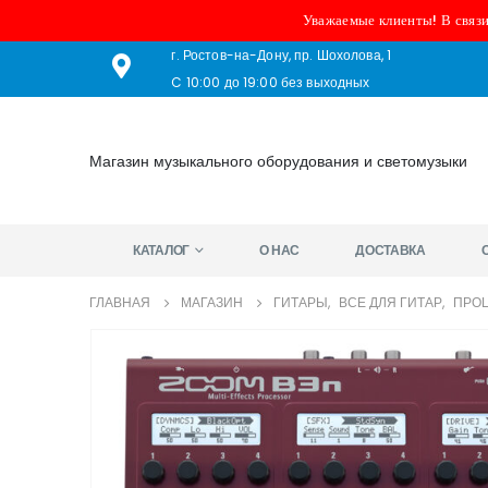
Уважаемые клиенты! В связи
г. Ростов-на-Дону, пр. Шохолова, 1
C 10:00 до 19:00 без выходных
Магазин музыкального оборудования и светомузыки
КАТАЛОГ
О НАС
ДОСТАВКА
ГЛАВНАЯ
МАГАЗИН
ГИТАРЫ
,
ВСЕ ДЛЯ ГИТАР
,
ПРОЦ