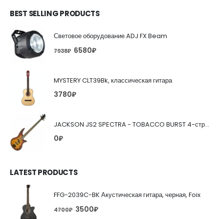
BEST SELLING PRODUCTS
Световое оборудование ADJ FX Beam
6580
₽
7938
₽
MYSTERY CLT39Bk, классическая гитара
3780
₽
JACKSON JS2 SPECTRA - TOBACCO BURST 4-струнная бас-гитара
0
₽
LATEST PRODUCTS
FFG-2039C-BK Акустическая гитара, черная, Foix
3500
₽
4700
₽