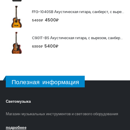
FFG-1040SB Акустическая гитара, санберст, с вырезом, Foix
4500
₽
5400
₽
C901T-BS Акустическая гитара, с вырезом, санберст, Caraya
5400
₽
6300
₽
Полезная информация
Светомузыка
Магазин музыкальных инструментов и светового оборудования
подробнее