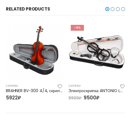
RELATED PRODUCTS
-4%
СКРИПКИ
СКРИПКИ
BRAHNER BV-300 4/4, скрипка
Электроскрипка ANTONIO LAVAZZA EVL-01 BK 4/4 ЧЁРНАЯ
5922
₽
9500
₽
9900
₽