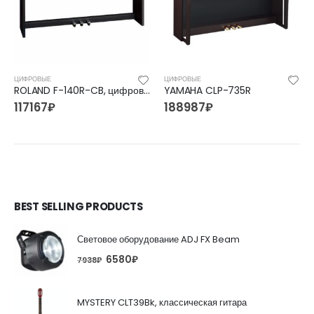
ЦИФРОВЫЕ
ЦИФРОВЫЕ
ROLAND F-140R-CB, цифровое пианино
YAMAHA CLP-735R
117167
₽
188987
₽
BEST SELLING PRODUCTS
Световое оборудование ADJ FX Beam
6580
₽
7938
₽
MYSTERY CLT39Bk, классическая гитара