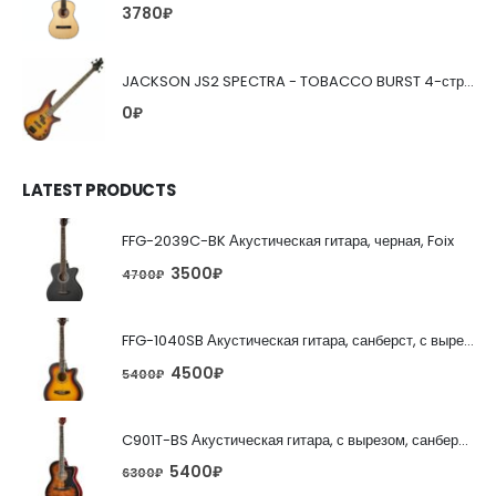
3780
₽
JACKSON JS2 SPECTRA - TOBACCO BURST 4-струнная бас-гитара
0
₽
LATEST PRODUCTS
FFG-2039C-BK Акустическая гитара, черная, Foix
3500
₽
4700
₽
FFG-1040SB Акустическая гитара, санберст, с вырезом, Foix
4500
₽
5400
₽
C901T-BS Акустическая гитара, с вырезом, санберст, Caraya
5400
₽
6300
₽