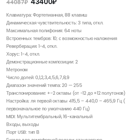
43400
₽
44087
₽
Клавиатура: Фортепианная, 88 клавиш
Динамическая чувствительность: 3 типа, откл.
Максимальная полифония: 64 ноты
Встроенных тембров: 10; с возможностью наложения
Реверберация: 1-4, откл.
Хорус: 1-4, откл.
Демонстрационные композиции: 2
Метроном
Число долей: 0,1,2,3,4,5,6,7,8,9
Диапазон значений темпа: 20 — 255
Транспонирование: +-2 октавы (от -12 до +12 полутонов)
Настройка: ля первой октавы 415,5 – 440,0 – 465,9 Гц (
первоначальное по умолчанию 440 Гц)
MIDI: Мультитембральный, 16-канальный
Входы, выходы
Порт USB: тип В
Гнездо для демпферной педали: стандартное