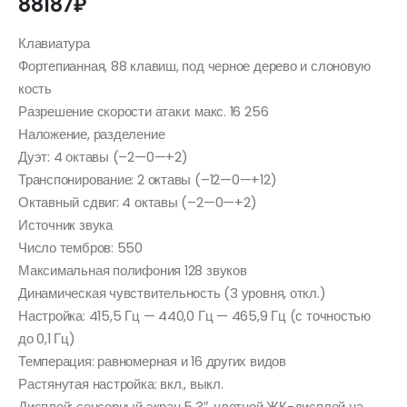
88187
₽
Клавиатура
Фортепианная, 88 клавиш, под черное дерево и слоновую
кость
Разрешение скорости атаки: макс. 16 256
Наложение, разделение
Дуэт: 4 октавы (–2—0—+2)
Транспонирование: 2 октавы (–12—0—+12)
Октавный сдвиг: 4 октавы (–2—0—+2)
Источник звука
Число тембров: 550
Максимальная полифония 128 звуков
Динамическая чувствительность (3 уровня, откл.)
Настройка: 415,5 Гц — 440,0 Гц — 465,9 Гц (с точностью
до 0,1 Гц)
Темперация: равномерная и 16 других видов
Растянутая настройка: вкл., выкл.
Дисплей: сенсорный экран 5,3″, цветной ЖК-дисплей на