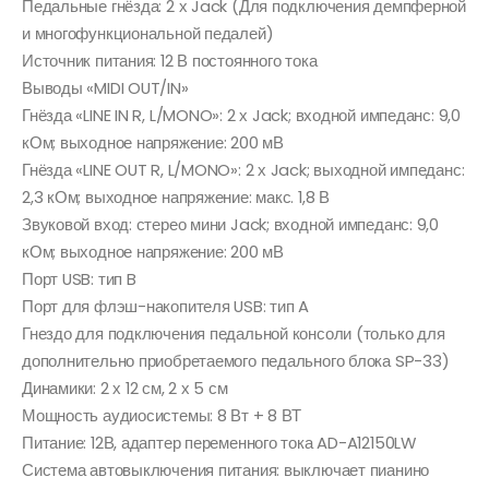
Педальные гнёзда: 2 х Jack (Для подключения демпферной
и многофункциональной педалей)
Источник питания: 12 В постоянного тока
Выводы «MIDI OUT/IN»
Гнёзда «LINE IN R, L/MONO»: 2 х Jack; входной импеданс: 9,0
кОм; выходное напряжение: 200 мВ
Гнёзда «LINE OUT R, L/MONO»: 2 х Jack; выходной импеданс:
2,3 кОм; выходное напряжение: макс. 1,8 В
Звуковой вход: стерео мини Jack; входной импеданс: 9,0
кОм; выходное напряжение: 200 мВ
Порт USB: тип B
Порт для флэш-накопителя USB: тип A
Гнездо для подключения педальной консоли (только для
дополнительно приобретаемого педального блока SP-33)
Динамики: 2 х 12 см, 2 х 5 см
Мощность аудиосистемы: 8 Вт + 8 ВТ
Питание: 12В, адаптер переменного тока AD-A12150LW
Система автовыключения питания: выключает пианино