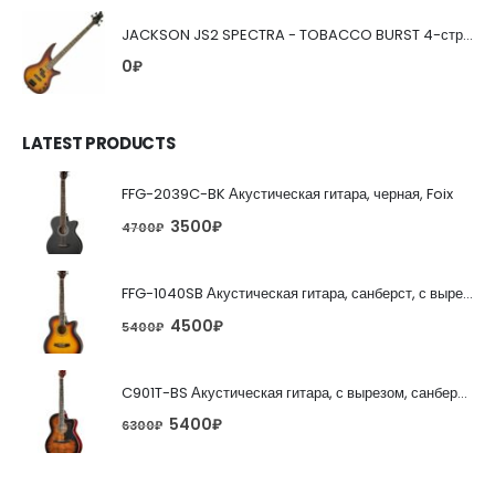
JACKSON JS2 SPECTRA - TOBACCO BURST 4-струнная бас-гитара
0
₽
LATEST PRODUCTS
FFG-2039C-BK Акустическая гитара, черная, Foix
3500
₽
4700
₽
FFG-1040SB Акустическая гитара, санберст, с вырезом, Foix
4500
₽
5400
₽
C901T-BS Акустическая гитара, с вырезом, санберст, Caraya
5400
₽
6300
₽