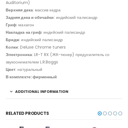
Auditorium)
Верхняя дека
: массив кедра
Задняя дека и обечайки
: индийский палисандр
Гриф
: махагон
Накладка на гриф
: индийский палисандр
Бридж
: индийский палисандр
Колки
: Deluxe Chrome tuners
Электроника
: LR-T RX (ЖК-тюнер) предусилитель со
звукоснимателем L.R.Baggs
Цвет
: натуральный
В комплекте: фирменный
ADDITIONAL INFORMATION
RELATED PRODUCTS