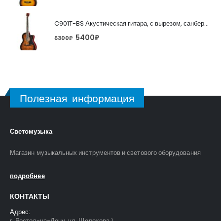
C901T-BS Акустическая гитара, с вырезом, санберст, Caraya
5400
₽
6300
₽
Полезная информация
Светомузыка
Магазин музыкальных инструментов и светового оборудования
подробнее
КОНТАКТЫ
Адрес:
г. Ростов-на-Дону, ул. Шолохова 1