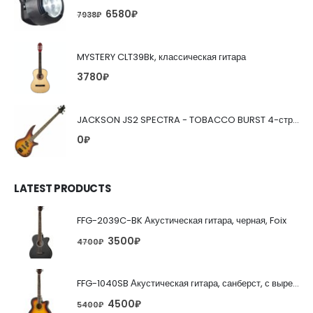
6580
₽
7938
₽
MYSTERY CLT39Bk, классическая гитара
3780
₽
JACKSON JS2 SPECTRA - TOBACCO BURST 4-струнная бас-гитара
0
₽
LATEST PRODUCTS
FFG-2039C-BK Акустическая гитара, черная, Foix
3500
₽
4700
₽
FFG-1040SB Акустическая гитара, санберст, с вырезом, Foix
4500
₽
5400
₽