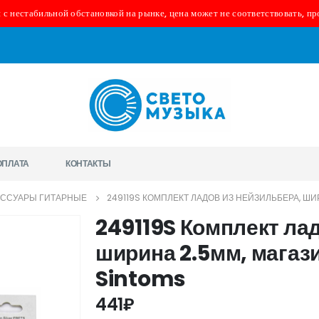
 с нестабильной обстановкой на рынке, цена может не соответствовать, пр
ОПЛАТА
КОНТАКТЫ
ЕССУАРЫ ГИТАРНЫЕ
249119S КОМПЛЕКТ ЛАДОВ ИЗ НЕЙЗИЛЬБЕРА, ШИ
249119S Комплект ла
ширина 2.5мм, магаз
Sintoms
441
₽