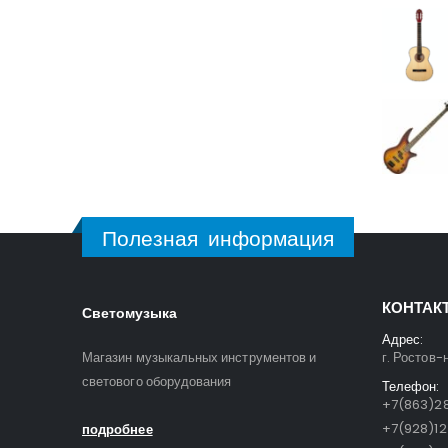
Полезная информация
КОНТАК
Светомузыка
Адрес:
Магазин музыкальных инструментов и
г. Ростов-
светового оборудования
Телефон:
+7(863)28
+7(928)1
подробнее