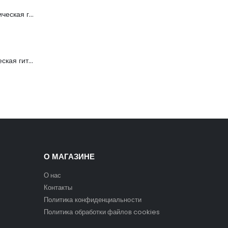
FFG-1040SB Акустическая гитара, санберст, с вырезом, Foix
C901T-BS Акустическая гитара, с вырезом, санберст, Caraya
О МАГАЗИНЕ
О нас
Контакты
Политика конфиденциальности
Политика обработки файлов cookies