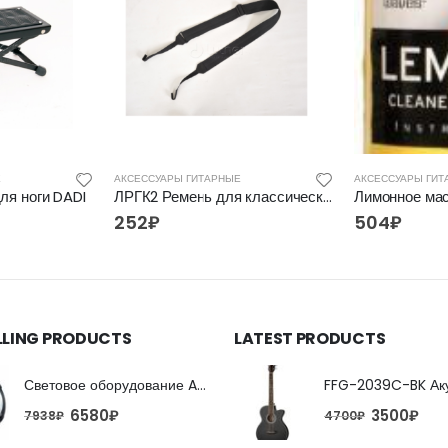
Е
АКСЕССУАРЫ ГИТАРНЫЕ
АКСЕССУАРЫ ГИТ
ля ноги DADI
ЛРГК2 Ремень для классической гитары с двумя крючками ЛЮТНЕР
252
₽
504
₽
LLING PRODUCTS
LATEST PRODUCTS
Световое оборудование ADJ FX Beam
6580
₽
3500
₽
7938
₽
4700
₽