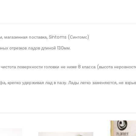
м, магазинная поставка, Sintoms (Синтомс)
зных отрезков ладов длиной 130мм.
чистота поверхности головки не ниже 8 класса (высота неровност
а, крепко удерживая лад в пазу. Лады легко заменяются, не взры