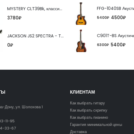
MYSTERY CLT39Bk, классическая гитара
4500
₽
3780
₽
5400
₽
JACKSON JS2 SPECTRA - TOBACCO BURST 4-струнная бас-гитара
5400
₽
0
₽
6300
₽
ТЫ
КЛИЕНТАМ
Как выбрать гитару
на-Дону, ул. Шолохова 1
Как выбрать скрипку
Как выбрать пианино
3-11-95
Гарантия минимальной цены
24-33-67
Доставка