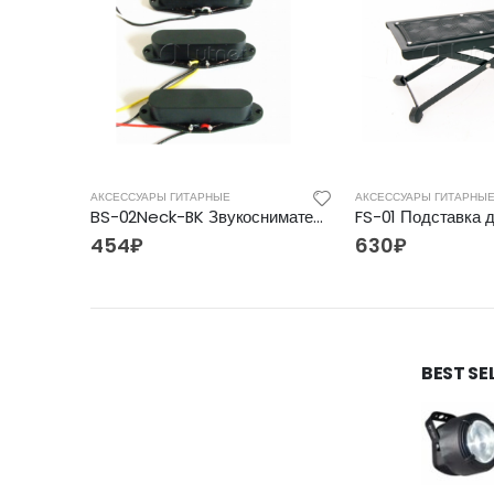
АКСЕССУАРЫ ГИТАРНЫЕ
АКСЕССУАРЫ ГИТАРНЫ
AL-015P Комплект 3+3 колковой механики, хром, Alice
BS-02Neck-BK Звукосниматель магнитный, сингл, нековый, черный, Belcat
FS-01 Подставка д
454
₽
630
₽
BEST SE