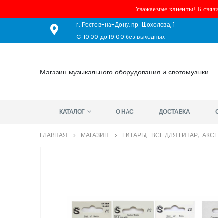
Уважаемые клиенты! В связи
г. Ростов-на-Дону, пр. Шохолова, 1
C 10:00 до 19:00 без выходных
Магазин музыкального оборудования и светомузыки
КАТАЛОГ
О НАС
ДОСТАВКА
ГЛАВНАЯ
МАГАЗИН
ГИТАРЫ
,
ВСЕ ДЛЯ ГИТАР
,
АКС