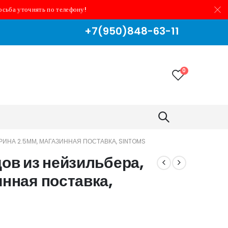
осьба уточнять по телефону!
+7(950)848-63-11
0
РИНА 2.5ММ, МАГАЗИННАЯ ПОСТАВКА, SINTOMS
дов из нейзильбера,
инная поставка,