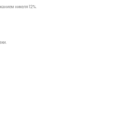
жанием никеля 12%.
вки.