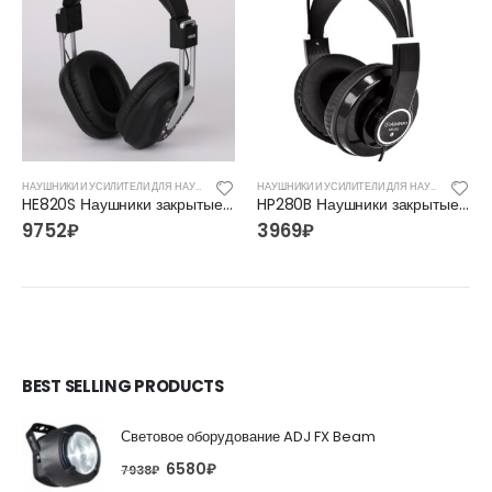
НАУШНИКИ И УСИЛИТЕЛИ ДЛЯ НАУШНИКОВ
НАУШНИКИ И УСИЛИТЕЛИ ДЛЯ НАУШНИКОВ
HE820S Наушники закрытые, беспроводные, Alctron
HP280B Наушники закрытые, черные, Alctron
9752
₽
3969
₽
BEST SELLING PRODUCTS
Световое оборудование ADJ FX Beam
6580
₽
7938
₽