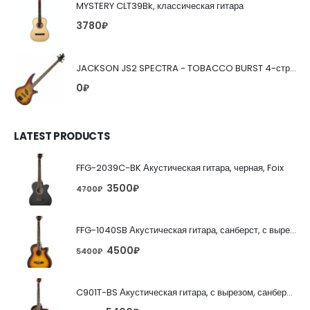
MYSTERY CLT39Bk, классическая гитара
3780
₽
JACKSON JS2 SPECTRA - TOBACCO BURST 4-струнная бас-гитара
0
₽
LATEST PRODUCTS
FFG-2039C-BK Акустическая гитара, черная, Foix
3500
₽
4700
₽
FFG-1040SB Акустическая гитара, санберст, с вырезом, Foix
4500
₽
5400
₽
C901T-BS Акустическая гитара, с вырезом, санберст, Caraya