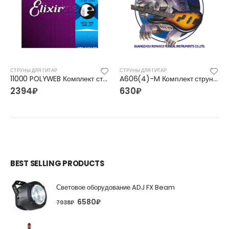
СТРУНЫ ДЛЯ ГИТАР
СТРУНЫ ДЛЯ ГИТАР
11000 POLYWEB Комплект струн для акустической гитары, Extra Light, бронза 80/20, 10-47, Elixir
A606(4)-M Комплект струн для бас-гитары, никель, 45-105 [10] Alice
2394
₽
630
₽
BEST SELLING PRODUCTS
Световое оборудование ADJ FX Beam
6580
₽
7938
₽