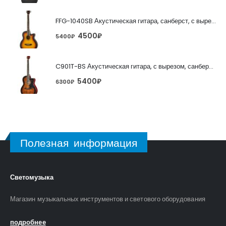
FFG-1040SB Акустическая гитара, санберст, с вырезом, Foix
4500
₽
5400
₽
C901T-BS Акустическая гитара, с вырезом, санберст, Caraya
5400
₽
6300
₽
Полезная информация
Светомузыка
Магазин музыкальных инструментов и светового оборудования
подробнее