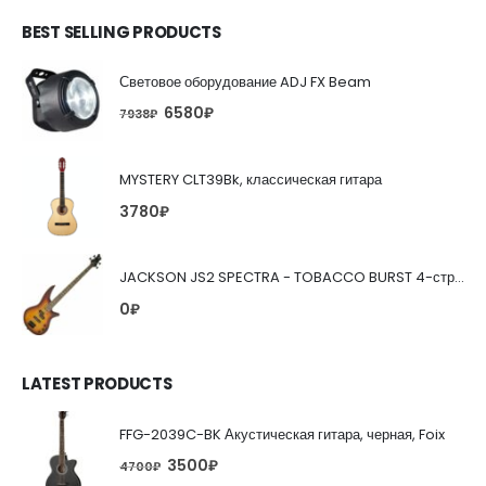
BEST SELLING PRODUCTS
Световое оборудование ADJ FX Beam
6580
₽
7938
₽
MYSTERY CLT39Bk, классическая гитара
3780
₽
JACKSON JS2 SPECTRA - TOBACCO BURST 4-струнная бас-гитара
0
₽
LATEST PRODUCTS
FFG-2039C-BK Акустическая гитара, черная, Foix
3500
₽
4700
₽