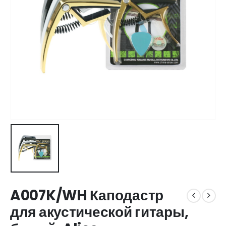
A007K/WH Каподастр
для акустической гитары,