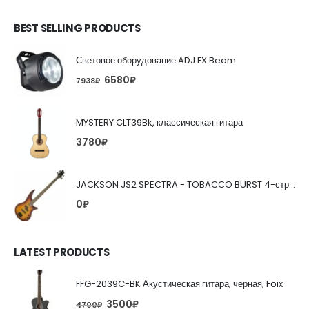
BEST SELLING PRODUCTS
Световое оборудование ADJ FX Beam
6580
₽
7938
₽
MYSTERY CLT39Bk, классическая гитара
3780
₽
JACKSON JS2 SPECTRA - TOBACCO BURST 4-струнная бас-гитара
0
₽
LATEST PRODUCTS
FFG-2039C-BK Акустическая гитара, черная, Foix
3500
₽
4700
₽