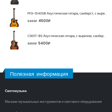
FFG-1040SB Акустическая гитара, санберст, с вырезом, Foix
4500
₽
5400
₽
C901T-BS Акустическая гитара, с вырезом, санберст, Caraya
5400
₽
6300
₽
Полезная информация
Светомузыка
Магазин музыкальных инструментов и светового оборудования