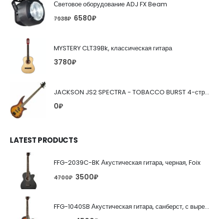
Световое оборудование ADJ FX Beam
6580
₽
7938
₽
MYSTERY CLT39Bk, классическая гитара
3780
₽
JACKSON JS2 SPECTRA - TOBACCO BURST 4-струнная бас-гитара
0
₽
LATEST PRODUCTS
FFG-2039C-BK Акустическая гитара, черная, Foix
3500
₽
4700
₽
FFG-1040SB Акустическая гитара, санберст, с вырезом, Foix