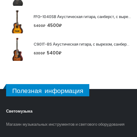
FFG-1040SB Акустическая гитара, санберст, с вырезом, Foix
4500
₽
5400
₽
C901T-BS Акустическая гитара, с вырезом, санберст, Caraya
5400
₽
6300
₽
Полезная информация
Светомузыка
Магазин музыкальных инструментов и светового оборудования