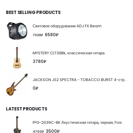
BEST SELLING PRODUCTS
Световое оборудование ADJ FX Beam
6580
₽
7938
₽
MYSTERY CLT39Bk, классическая гитара
3780
₽
JACKSON JS2 SPECTRA - TOBACCO BURST 4-струнная бас-гитара
0
₽
LATEST PRODUCTS
FFG-2039C-BK Акустическая гитара, черная, Foix
3500
₽
4700
₽