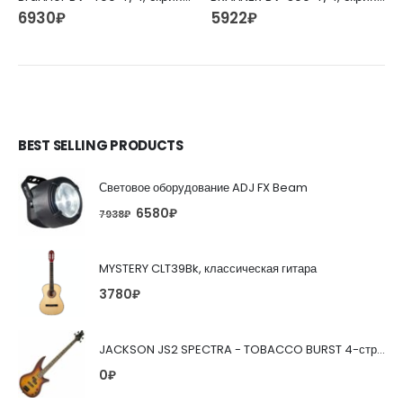
6930
₽
5922
₽
BEST SELLING PRODUCTS
Световое оборудование ADJ FX Beam
6580
₽
7938
₽
MYSTERY CLT39Bk, классическая гитара
3780
₽
JACKSON JS2 SPECTRA - TOBACCO BURST 4-струнная бас-гитара
0
₽