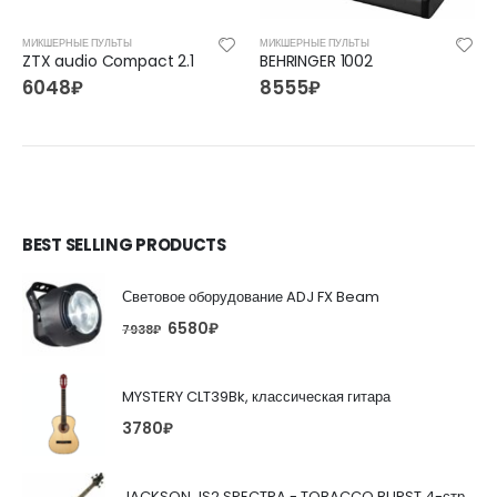
МИКШЕРНЫЕ ПУЛЬТЫ
МИКШЕРНЫЕ ПУЛЬТЫ
ZTX audio Compact 2.1
BEHRINGER 1002
6048
₽
8555
₽
BEST SELLING PRODUCTS
Световое оборудование ADJ FX Beam
6580
₽
7938
₽
MYSTERY CLT39Bk, классическая гитара
3780
₽
JACKSON JS2 SPECTRA - TOBACCO BURST 4-струнная бас-гитара