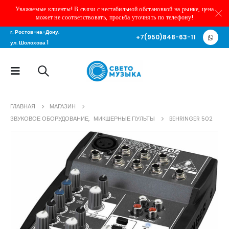
Уважаемые клиенты! В связи с нестабильной обстановкой на рынке, цена
может не соответствовать, просьба уточнять по телефону!
г. Ростов-на-Дону,
+7(950)848-63-11
ул. Шолохова 1
ГЛАВНАЯ
МАГАЗИН
ЗВУКОВОЕ ОБОРУДОВАНИЕ
,
МИКШЕРНЫЕ ПУЛЬТЫ
BEHRINGER 502