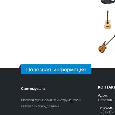
Полезная информация
КОНТАК
Светомузыка
Адрес:
Магазин музыкальных инструментов и
г. Ростов-
светового оборудования
Телефон:
+7(863)28