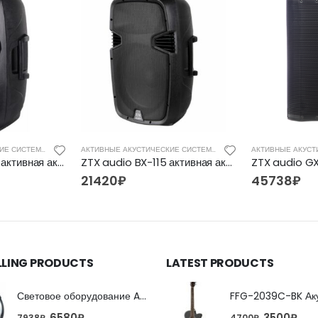
АКТИВНЫЕ АКУСТИЧЕСКИЕ СИСТЕМЫ
АКТИВНЫЕ АКУСТИЧЕСКИЕ СИСТЕМЫ
ZTX audio MX-115 активная акустическая система с 15″ динамиком
ZTX audio BX-115 активная акустическая система с 15″ динамиком
21420
₽
45738
₽
LLING PRODUCTS
LATEST PRODUCTS
Световое оборудование ADJ FX Beam
6580
₽
3500
₽
7938
₽
4700
₽