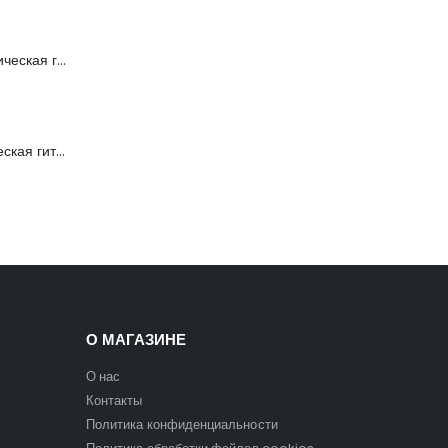
FFG-1040SB Акустическая гитара, санберст, с вырезом, Foix
C901T-BS Акустическая гитара, с вырезом, санберст, Caraya
О МАГАЗИНЕ
О нас
Контакты
Политика конфиденциальности