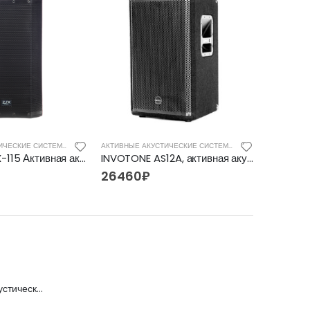
АКТИВНЫЕ АКУСТИЧЕСКИЕ СИСТЕМЫ
АКТИВНЫЕ АКУСТИЧЕСКИЕ СИСТЕМЫ
ZTX audio GX-115 Активная акустическая система
INVOTONE AS12A, активная акустическая система
26460
₽
12852
FFG-2039C-BK Акустическая гитара, черная, Foix