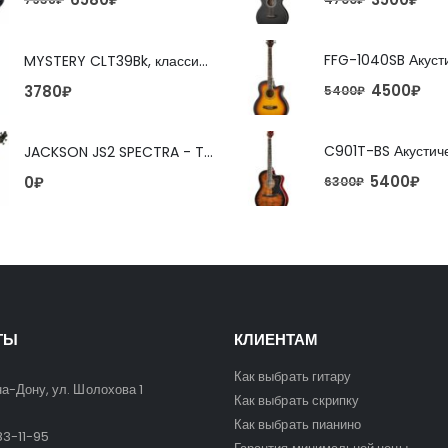
MYSTERY CLT39Bk, классическая гитара
4500
₽
3780
₽
5400
₽
JACKSON JS2 SPECTRA - TOBACCO BURST 4-струнная бас-гитара
5400
₽
0
₽
6300
₽
ТЫ
КЛИЕНТАМ
Как выбрать гитару
на-Дону, ул. Шолохова 1
Как выбрать скрипку
Как выбрать пианино
3-11-95