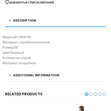
ДОБАВИТЬ В СПИСОК ЖЕЛАНИЙ
DESCRIPTION
Модель
BC3830 BS
Материал струн
Металлические
Размер
38″
Цвет
Тигровый
Количество струн
6
Материал гитары
Липа
ADDITIONAL INFORMATION
RELATED PRODUCTS