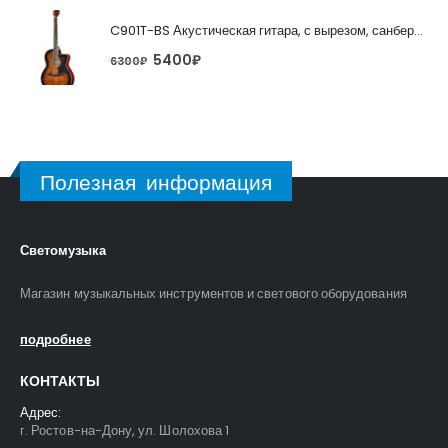
C901T-BS Акустическая гитара, с вырезом, санберст, Caraya
5400
₽
6300
₽
Полезная информация
Светомузыка
Магазин музыкальных инструментов и светового оборудования
подробнее
КОНТАКТЫ
Адрес:
г. Ростов-на-Дону, ул. Шолохова 1