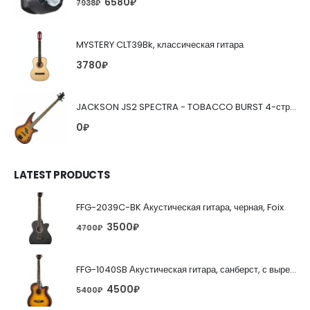
6580
₽
7938
₽
MYSTERY CLT39Bk, классическая гитара
3780
₽
JACKSON JS2 SPECTRA - TOBACCO BURST 4-струнная бас-гитара
0
₽
LATEST PRODUCTS
FFG-2039C-BK Акустическая гитара, черная, Foix
3500
₽
4700
₽
FFG-1040SB Акустическая гитара, санберст, с вырезом, Foix
4500
₽
5400
₽