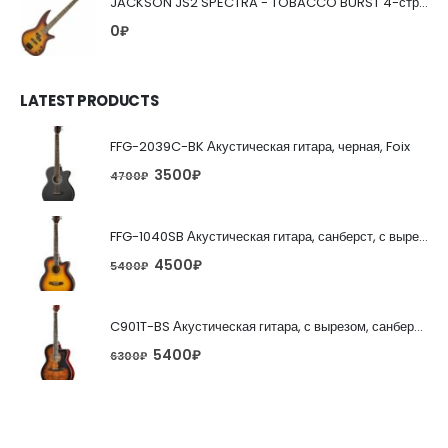
JACKSON JS2 SPECTRA - TOBACCO BURST 4-струнная бас-гитара
0
₽
LATEST PRODUCTS
FFG-2039C-BK Акустическая гитара, черная, Foix
3500
₽
4700
₽
FFG-1040SB Акустическая гитара, санберст, с вырезом, Foix
4500
₽
5400
₽
C901T-BS Акустическая гитара, с вырезом, санберст, Caraya
5400
₽
6300
₽