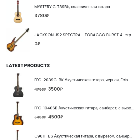
MYSTERY CLT39Bk, классическая гитара
3780
₽
JACKSON JS2 SPECTRA - TOBACCO BURST 4-струнная бас-гитара
0
₽
LATEST PRODUCTS
FFG-2039C-BK Акустическая гитара, черная, Foix
3500
₽
4700
₽
FFG-1040SB Акустическая гитара, санберст, с вырезом, Foix
4500
₽
5400
₽
C901T-BS Акустическая гитара, с вырезом, санберст, Caraya