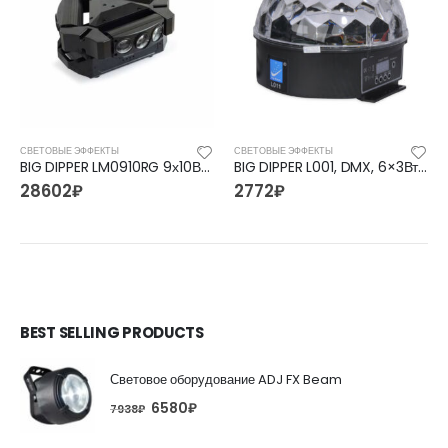
СВЕТОВЫЕ ЭФФЕКТЫ
СВЕТОВЫЕ ЭФФЕКТЫ
BIG DIPPER LM0910RG 9х10Вт, светодиодные эффекты
BIG DIPPER L001, DMX, 6×3Вт, светодиодные эффекты
28602
₽
2772
₽
BEST SELLING PRODUCTS
Световое оборудование ADJ FX Beam
6580
₽
7938
₽