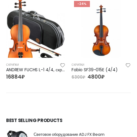
-24%
СКРИПКИ
СКРИПКИ
ANDREW FUCHS L-1 4/4, скрипка
Fabio SF39-015E (4/4)
16884
₽
4800
₽
6300
₽
BEST SELLING PRODUCTS
Световое оборудование ADJ FX Beam