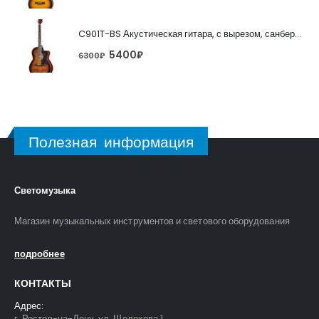
C901T-BS Акустическая гитара, с вырезом, санберст, Caraya
5400
₽
6300
₽
Полезная информация
Светомузыка
Магазин музыкальных инструментов и светового оборудования
подробнее
КОНТАКТЫ
Адрес:
г. Ростов-на-Дону, ул. Шолохова 1