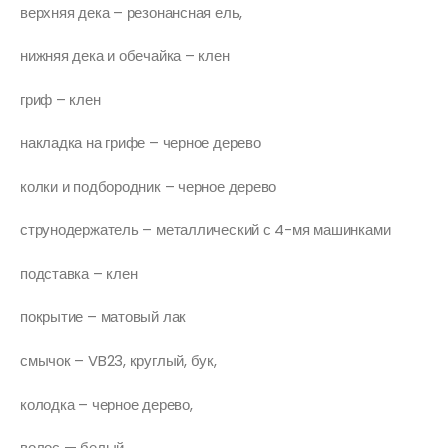
верхняя дека – резонансная ель,
нижняя дека и обечайка – клен
гриф – клен
накладка на грифе – черное дерево
колки и подбородник – черное дерево
струнодержатель – металлический с 4-мя машинками
подставка – клен
покрытие – матовый лак
смычок – VB23, круглый, бук,
колодка – черное дерево,
волос — белый