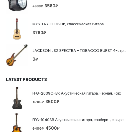
6580
₽
7938
₽
MYSTERY CLT39Bk, классическая гитара
3780
₽
JACKSON JS2 SPECTRA - TOBACCO BURST 4-струнная бас-гитара
0
₽
LATEST PRODUCTS
FFG-2039C-BK Акустическая гитара, черная, Foix
3500
₽
4700
₽
FFG-1040SB Акустическая гитара, санберст, с вырезом, Foix
4500
₽
5400
₽