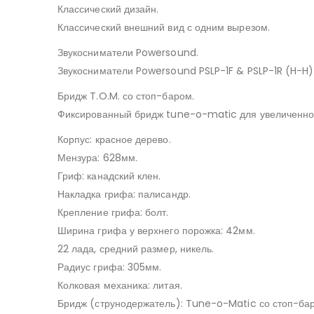
Классический дизайн.
Классический внешний вид с одним вырезом.
Звукосниматели Powersound.
Звукосниматели Powersound PSLP-1F & PSLP-1R (H-H)
Бридж T.O.M. со стоп-баром.
Фиксированный бридж tune-o-matic для увеличенного
Корпус: красное дерево.
Мензура: 628мм.
Гриф: канадский клен.
Накладка грифа: палисандр.
Крепление грифа: болт.
Ширина грифа у верхнего порожка: 42мм.
22 лада, средний размер, никель.
Радиус грифа: 305мм.
Колковая механика: литая.
Бридж (струнодержатель): Tune-o-Matic со стоп-ба