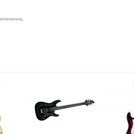
,
реключатель.