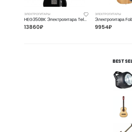
ЭЛЕКТРОГИТАРЫ
ЭЛЕКТРОГИТАРЫ
JACKSON JS12 DK, AH FB, 24 Ft, BLK
HEG350BK Электрогитара Telecaster SS Homage
Электрогитара Fa
13860
₽
9954
₽
BEST SE