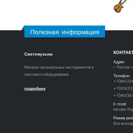
Полезная информация
КОНТАК
Светомузыка
Адрес:
Магазин музыкальных инструментов и
г. Ростов-
светового оборудования
Телефон:
+7(863)28
+7(928)1
подробнее
+7(950)84
E-mail:
fender76@
Режим раб
Без выходн