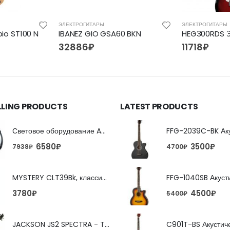
ЭЛЕКТРОГИТАРЫ
ЭЛЕКТРОГИТАРЫ
bio ST100 N
IBANEZ GIO GSA60 BKN
32886
₽
11718
₽
LLING PRODUCTS
LATEST PRODUCTS
Световое оборудование ADJ FX Beam
6580
₽
3500
₽
7938
₽
4700
₽
MYSTERY CLT39Bk, классическая гитара
4500
₽
3780
₽
5400
₽
JACKSON JS2 SPECTRA - TOBACCO BURST 4-струнная бас-гитара