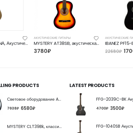
АКУСТИЧЕСКИЕ ГИТАРЫ
АКУСТИЧЕСКИЕ Г
Livingstone W-10NА, Акустическая гитара
MYSTERY AT38SB, акустическая гитара
3780
₽
17
22680
₽
LLING PRODUCTS
LATEST PRODUCTS
Световое оборудование ADJ FX Beam
6580
₽
3500
₽
7938
₽
4700
₽
MYSTERY CLT39Bk, классическая гитара