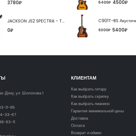
4500
₽
3780
₽
5400
₽
JACKSON JS2 SPECTRA - TOBACCO BURST 4-струнная бас-гитара
5400
₽
0
₽
6300
₽
ТЫ
КЛИЕНТАМ
Как выбрать гитару
на-Дону, ул. Шолохова 1
Как выбрать скрипку
Как выбрать пианино
3-11-95
Гарантия минимальной цены
24-33-67
Доставка
8-63-11
Оплата
Возврат и обмен