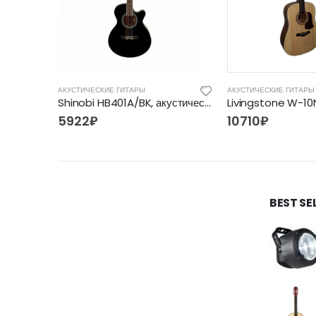
АКУСТИЧЕСКИЕ ГИТАРЫ
АКУСТИЧЕСКИЕ ГИТАРЫ
Adams CAG-500 OBS, Гитара фолк
Shinobi HB401A/BK, акустическая гитара
5922
₽
10710
₽
BEST SE